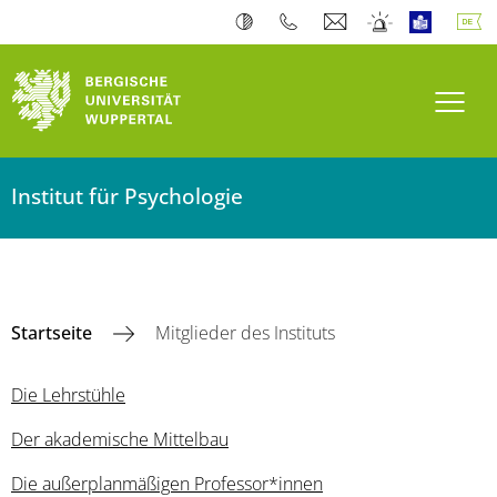
Navi
Institut für Psychologie
Startseite
Mitglieder des Instituts
Die Lehrstühle
Der akademische Mittelbau
Die außerplanmäßigen Professor*innen