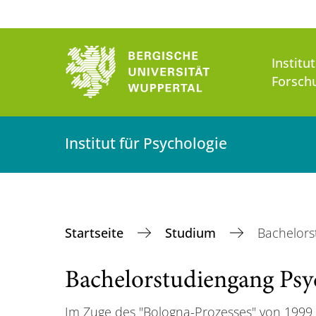
Institu
Forsch
Institut für Psychologie
Startseite
Studium
Bachelors
Bachelorstudiengang Psy
Im Zuge des "Bologna-Prozesses" von 1999 