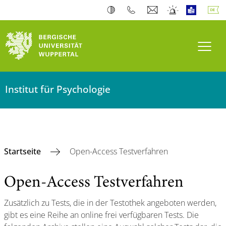
Navi
Institut für Psychologie
Startseite
Open-Access Testverfahren
Open-Access Testverfahren
Zusätzlich zu Tests, die in der Testothek angeboten werden,
gibt es eine Reihe an online frei verfügbaren Tests. Die